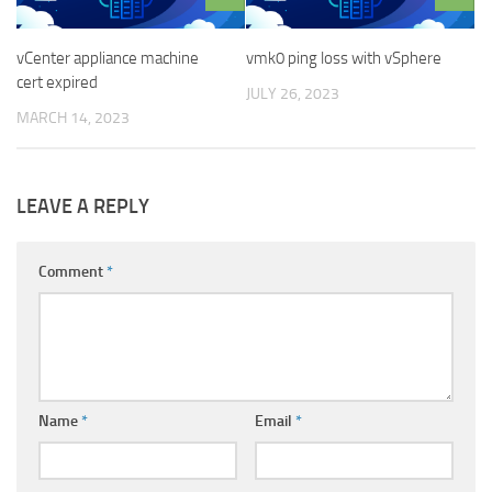
vCenter appliance machine
vmk0 ping loss with vSphere
cert expired
JULY 26, 2023
MARCH 14, 2023
LEAVE A REPLY
Comment
*
Name
*
Email
*