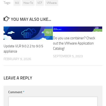
Tags:
9.0
How-To
VCF
VMware
YOU MAY ALSO LIKE...
0
0
Do you use container? Check
out the VMware Application
Update VLR 9.0.2.2 to 9.0.5
Catalog!
appliance
SEPTEMBER 5, 2023
FEBRUARY 9, 2026
LEAVE A REPLY
Comment
*